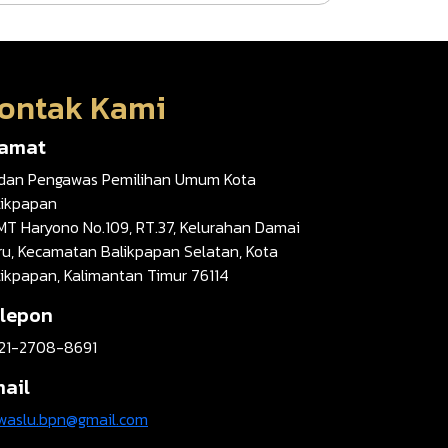
ontak Kami
lamat
dan Pengawas Pemilihan Umum Kota
likpapan
 MT Haryono No.109, RT.37, Kelurahan Damai
ru, Kecamatan Balikpapan Selatan, Kota
likpapan, Kalimantan Timur 76114
lepon
21-2708-8691
ail
waslu.bpn@gmail.com