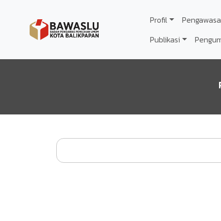
Lompat ke isi utama
Profil
Pengawasa
Publikasi
Pengu