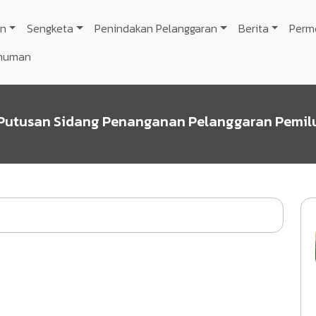
n
Sengketa
Penindakan Pelanggaran
Berita
Perm
muman
Putusan Sidang Penanganan Pelanggaran Pemil