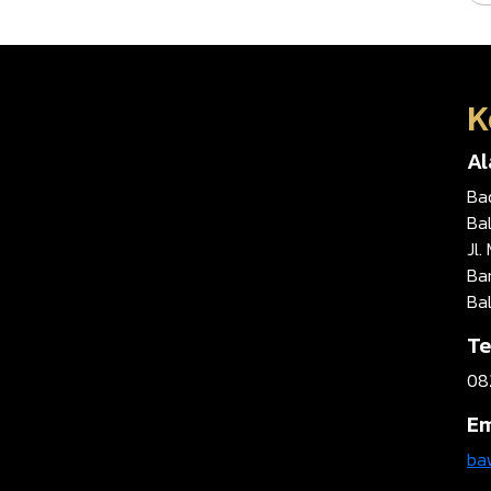
K
A
Ba
Ba
Jl.
Ba
Ba
Te
08
Em
ba